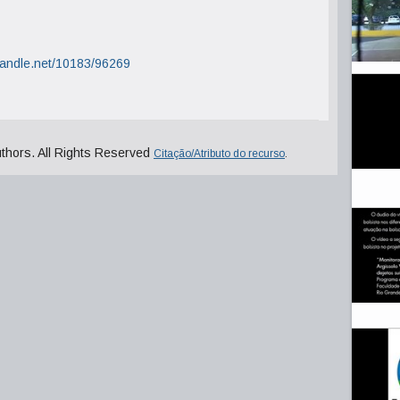
.handle.net/10183/96269
uthors. All Rights Reserved
Citação/Atributo do recurso
.