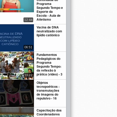
Programa
Segundo Tempo e
Esporte da
Escola - Aula de
Atletismo
12:44
Vacina de DNA
neutralizado com
lipídio catiônico
06:51
Fundamentos
Pedagógicos do
Programa
Segundo Tempo:
da reflexão à
prática (video) - 3
33:22
Objetos
tecnopoéticos :
transmutações
de imagens do
repulsivo - 16
Capacitação dos
Coordenadores