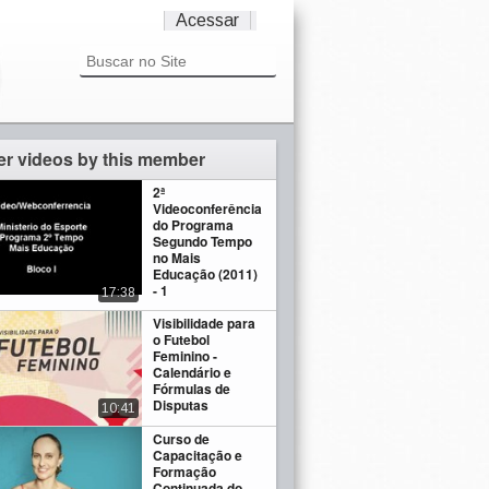
Acessar
er videos by this member
2ª
Videoconferência
do Programa
Segundo Tempo
no Mais
Educação (2011)
- 1
17:38
Visibilidade para
o Futebol
Feminino -
Calendário e
Fórmulas de
Disputas
10:41
Curso de
Capacitação e
Formação
Continuada do