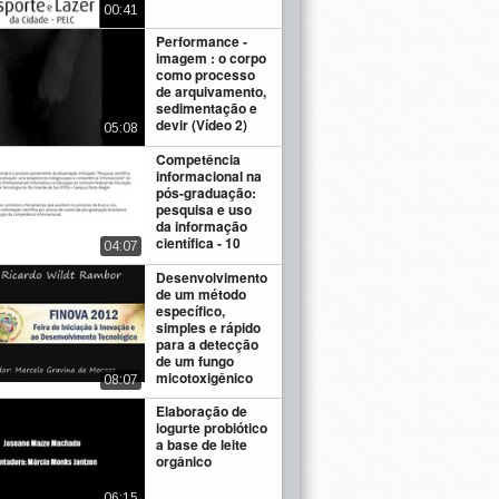
00:41
Performance -
imagem : o corpo
como processo
de arquivamento,
sedimentação e
devir (Vídeo 2)
05:08
Competência
informacional na
pós-graduação:
pesquisa e uso
da informação
científica - 10
04:07
Desenvolvimento
de um método
específico,
simples e rápido
para a detecção
de um fungo
micotoxigênico
08:07
Elaboração de
iogurte probiótico
a base de leite
orgânico
06:15