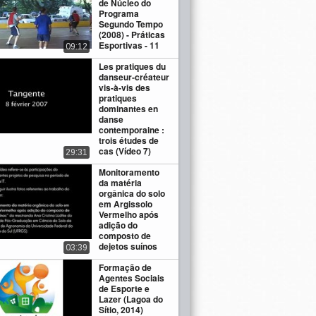
de Núcleo do
Programa
Segundo Tempo
(2008) - Práticas
Esportivas - 11
09:12
Les pratiques du
danseur-créateur
vis-à-vis des
pratiques
dominantes en
danse
contemporaine :
trois études de
cas (Vídeo 7)
29:31
Monitoramento
da matéria
orgânica do solo
em Argissolo
Vermelho após
adição do
composto de
dejetos suínos
03:39
Formação de
Agentes Sociais
de Esporte e
Lazer (Lagoa do
Sítio, 2014)