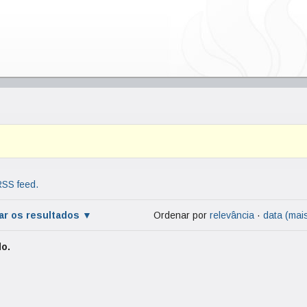
RSS feed.
rar os resultados
Ordenar por
relevância
·
data (mai
o.